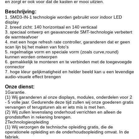
en zorgt er ook voor dat de kasten er mooi uitzien.
Beschrijving:
1. SMD3-IN-1 technologie worden gebruikt voor indoor LED
display
2. breed zicht: 140 horizontaal en 140 verticaal
3. speciaal ontwerp en geavanceerde SMT-technologie verbetert
de warmteafvoer
4. met een hoge refresh rate controller, garanderen dat er geen
scan lijn bij het maken van foto's
5. regelmatige vorm en speciale vorm (zoals curve,round)
kunnen worden ontworpen
6. gemakkelijk te monteren en te verbinden met de toegevoegde
connector
7. hoge kleur gelijkmatigheid en helder beeld kan u een levendige
audio-visuele effect brengen
Onze dienst:
1Garantie.
(1) Wij garanderen al onze displays, modules, onderdelen voor 2
- 5 volle jaar. Gedurende deze tijd zullen wij onze goederen gratis
vervangen of terugsturen als er iets mis is met hen.
(2) Wij zullen levenslang onderhoud verrichten en alleen de
grondstoffen in rekening brengen.
2Technologieopleiding
(1) Wij verzorgen de technische opleiding gratis, die de
operationele opleiding en de onderhoudsopleiding omvat.
In de
fabriek.