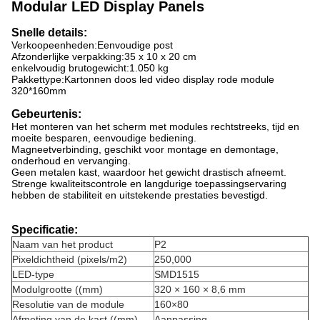
Modular LED Display Panels
Snelle details:
Verkoopeenheden:
Eenvoudige post
Afzonderlijke verpakking:
35 x 10 x 20 cm
enkelvoudig brutogewicht:
1.050 kg
Pakkettype:
Kartonnen doos led video display rode module
320*160mm
Gebeurtenis:
Het monteren van het scherm met modules rechtstreeks, tijd en
moeite besparen, eenvoudige bediening.
Magneetverbinding, geschikt voor montage en demontage,
onderhoud en vervanging.
Geen metalen kast, waardoor het gewicht drastisch afneemt.
Strenge kwaliteitscontrole en langdurige toepassingservaring
hebben de stabiliteit en uitstekende prestaties bevestigd.
Specificatie:
Naam van het product
P2
Pixeldichtheid (pixels/m2)
250,000
LED-type
SMD1515
Modulgrootte ((mm)
320 × 160 × 8,6 mm
Resolutie van de module
160×80
Afmeting van de kast ((mm)
Aanpassing