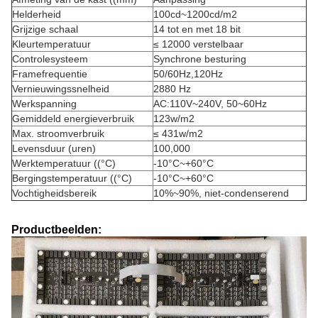
Helderheid
100cd~1200cd/m2
Grijzige schaal
14 tot en met 18 bit
Kleurtemperatuur
≤ 12000 verstelbaar
Controlesysteem
Synchrone besturing
Framefrequentie
50/60Hz,120Hz
Vernieuwingssnelheid
2880 Hz
Werkspanning
AC:110V~240V, 50~60Hz
Gemiddeld energieverbruik
123w/m2
Max. stroomverbruik
≤ 431w/m2
Levensduur (uren)
100,000
Werktemperatuur ((°C)
-10°C~+60°C
Bergingstemperatuur ((°C)
-10°C~+60°C
Vochtigheidsbereik
10%~90%, niet-condenserend
Productbeelden: