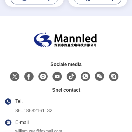
Sociale media
Snel contact
Tel.
86--18682161132
E-mail
william.xue@foxmail.com