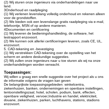
(2) Wij sturen onze ingenieurs via onderhandelingen naar uw
land.
3Onderhoud en raadpleging
(1) Wij verlenen levenslang volledig onderhoud en rekenen alleen
voor de grondstoffen.
(2) We bieden ook een levenslange gratis raadpleging via e-mail,
telefoontje, MSN of op andere manieren.
4Documenten en certificering
(1) Wij leveren de bedieningshandleiding, de software, het
testrapport enzovoort.
(2) We kunnen ook allerlei certificeringen leveren, zoals CE, UL,
enzovoort.
5. CAD-tekening en -bevestiging
(1) Wij verstrekken CAD-tekening over de opstelling van het
scherm en andere deskundige suggesties.
(2) Wij zullen onze ingenieurs naar u toe sturen als wij na onze
onderhandelingen worden verwacht.
Toepassingen:
Wij willen u graag een snelle suggestie over het project als u ons
de informatie volgens de vragen kan geven
De belangrijkste toepassingsgebieden: winkelcentra,
ziekenhuizen, banken, ondernemingen en openbare instellingen,
tentoonstellingszaal, hotel, scholen, podium, bank, effecten,
openbare veiligheid, vervoer,Industrie en handel, elektriciteit,
douane, ziekenhuizen, parken, luchthavens, stations, stadions
enzovoort.