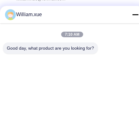
Adres
William.xue
De derde verdieping, gebouw 1, Hongfa Jiatli High-Tech
Park, Tangtou gemeenschap, Shiyan Street, Bao'an district,
Shenzhen
7:10 AM
Good day, what product are you looking for?
Privacybeleid
|
Sitemap
De Goede Kwaliteit van China Het openlucht Volledige Kleuren
LEIDENE Scherm Leverancier. Copyright © 2022-2026 Shenzhen
Mannled Photoelectric Technology Co., Ltd . Alle rechten
voorbehoudena.