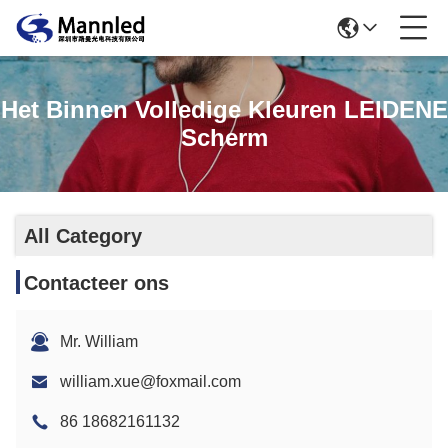
Het Binnen Volledige Kleuren LEIDENE
Scherm
All Category
Contacteer ons
Mr. William
william.xue@foxmail.com
86 18682161132