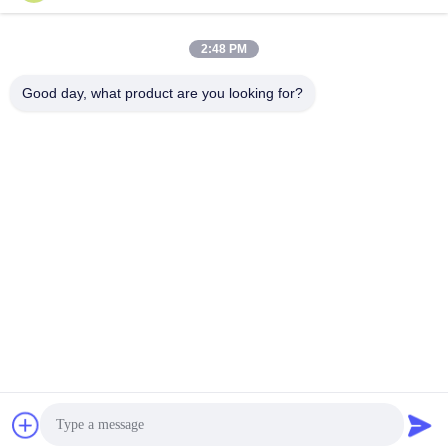
Snel contact
2:48 PM
Tel.
Good day, what product are you looking for?
86--18682161132
E-mail
william.xue@foxmail.com
Adres
De derde verdieping, gebouw 1, Hongfa Jiatli High-Tech
Park, Tangtou gemeenschap, Shiyan Street, Bao'an district,
Shenzhen
Privacybeleid
|
Sitemap
De Goede Kwaliteit van China Het openlucht Volledige Kleuren
LEIDENE Scherm Leverancier. Copyright © 2022-2026 Shenzhen
Mannled Photoelectric Technology Co., Ltd . Alle rechten
voorbehoudena.