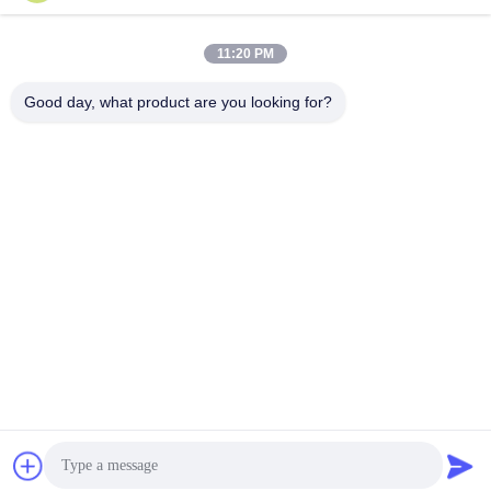
Snel contact
11:20 PM
Tel.
Good day, what product are you looking for?
86--18682161132
E-mail
william.xue@foxmail.com
Adres
De derde verdieping, gebouw 1, Hongfa Jiatli High-Tech
Park, Tangtou gemeenschap, Shiyan Street, Bao'an district,
Shenzhen
Privacybeleid
|
Sitemap
De Goede Kwaliteit van China Het openlucht Volledige Kleuren
LEIDENE Scherm Leverancier. Copyright © 2022-2026 Shenzhen
Mannled Photoelectric Technology Co., Ltd . Alle rechten
voorbehoudena.