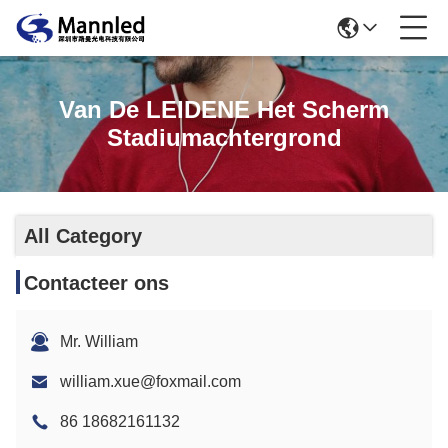
Van De LEIDENE Het Scherm
Stadiumachtergrond
All Category
Contacteer ons
Mr. William
william.xue@foxmail.com
86 18682161132